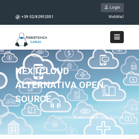
Login
+39 02/82952051
WebMail
NEXTCLOUD
ALTERNATIVA OPEN
SOURCE
Home
/
Nextcloud alternativa Open Source