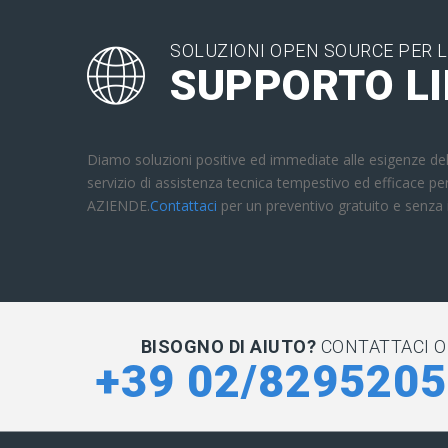
SOLUZIONI OPEN SOURCE PER L
SUPPORTO L
Diamo soluzioni positive ed immediate alle esigenze del
servizio di assistenza tecnica tempestivo ed efficace 
AZIENDE.
Contattaci
per un preventivo gratuito e senz
BISOGNO DI AIUTO?
CONTATTACI O
+39 02/829520