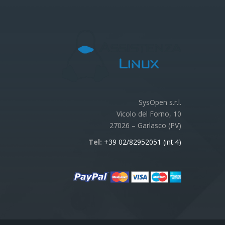
SysOpen s.r.l.
Vicolo del Forno, 10
27026 – Garlasco (PV)
Tel:
+39 02/82952051 (int.4)