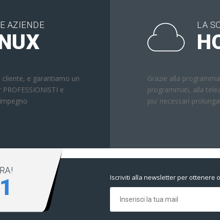
E AZIENDE
LA S
INUX
H
 cliente, e garantiamo un
Grazie alla programmaz
per PROFESSIONISTI e
programmati, alla tele
a impegno
piu’ necessari prolungat
RA!
Iscriviti alla newsletter per ottenere o
51